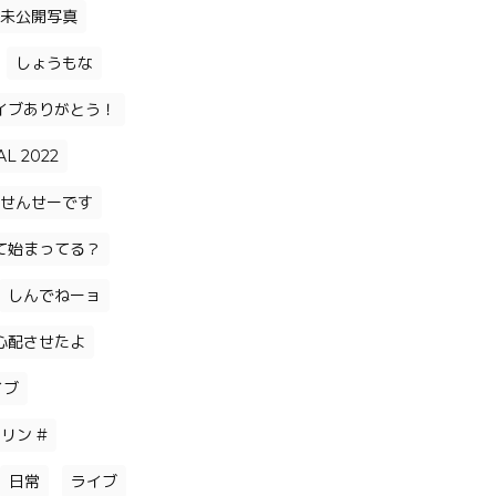
未公開写真
しょうもな
イブありがとう！
AL 2022
せんせーです
て始まってる？
しんでねーョ
心配させたよ
イブ
リン #
日常
ライブ