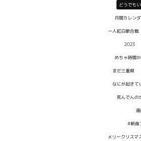
どうでもい
月間カレンダ
一人紅白歌合戦
2023
めちゃ時間か
まだ三重県
なにが起きて
死んでんの
遠
#新曲
メリークリスマ