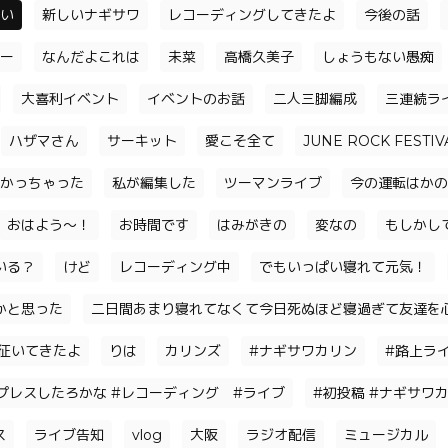
い
新しいナギサワ
レコーディングしてきたよ
今後の話
ー
なんだよこれは
未菜
高橋久美子
しょうもない愚痴
大喜利イベント
イベントのお話
二人三脚編成
三連続ラ
ハザマさん
サーキット
愛こそ全て
JUNE ROCK FESTIV
かっちゃった
私が編集した
ツーマンライブ
今の運転はかの
おはよう〜！
お時間です
はみがきの
変なの
もしかし
いる？
けど
レコーディング中
でもいっぱい寝れて元気！
かと思った
二日間あまり寝れてなくて今日死ぬほど寝過ぎて友達を
征いてきたよ
りは
カリンズ
#ナギサワカリン
#路上ラ
プレスしたろかな #レコーディング #ライブ
#初投稿 #ナギサワカ
ス
ライブ告知
vlog
大阪
ラジオ配信
ミュージカル