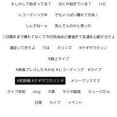
もしかして始まってる？
なにが起きている？
けど
レコーディング中
でもいっぱい寝れて元気！
しんでねーョ
死んでんのかと思った
二日間あまり寝れてなくて今日死ぬほど寝過ぎて友達を心配させたよ
遠征いてきたよ
りは
カリンズ
#ナギサワカリン
#路上ライブ
#新曲プレスしたろかな #レコーディング #ライブ
#初投稿 #ナギサワカリン #
メリークリスマス
ライブ告知
vlog
大阪
ラジオ配信
ミュージカル
日常
ライブ
イベント