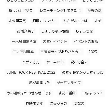
ひとりごとブログ
ファンクラブイベント
どうでもいい
新しいナギサワ
レコーディングしてきたよ
今後の話
未公開写真
月間カレンダー
なんだよこれは
未菜
高橋久美子
しょうもない愚痴
しょうもな
一人紅白歌合戦
大喜利イベント
イベントのお話
二人三脚編成
三連続ライブありがとう！
2023
ハザマさん
サーキット
愛こそ全て
JUNE ROCK FESTIVAL 2022
めちゃ時間かかっちゃった
私が編集した
ツーマンライブ
今の運転はかのせんせーです
まだ三重県
おはよう〜！
お時間です
はみがきの
変なの