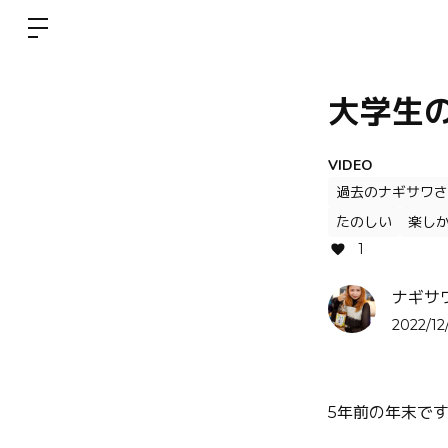
大学生
VIDEO
過去のナギサワさ
たのしい
楽し
1
ナギサ
2022/12
5年前の年末で